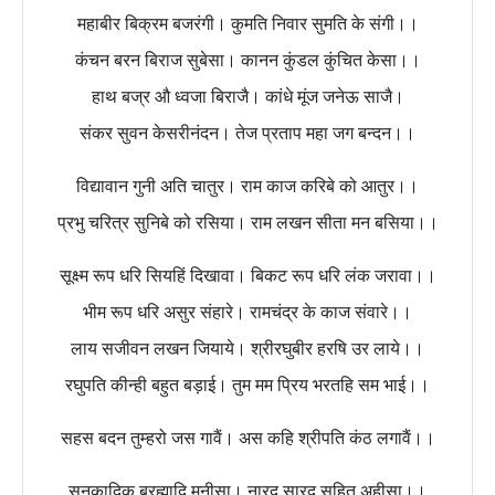
महाबीर बिक्रम बजरंगी। कुमति निवार सुमति के संगी।।
कंचन बरन बिराज सुबेसा। कानन कुंडल कुंचित केसा।।
हाथ बज्र औ ध्वजा बिराजै। कांधे मूंज जनेऊ साजै।
संकर सुवन केसरीनंदन। तेज प्रताप महा जग बन्दन।।
विद्यावान गुनी अति चातुर। राम काज करिबे को आतुर।।
प्रभु चरित्र सुनिबे को रसिया। राम लखन सीता मन बसिया।।
सूक्ष्म रूप धरि सियहिं दिखावा। बिकट रूप धरि लंक जरावा।।
भीम रूप धरि असुर संहारे। रामचंद्र के काज संवारे।।
लाय सजीवन लखन जियाये। श्रीरघुबीर हरषि उर लाये।।
रघुपति कीन्ही बहुत बड़ाई। तुम मम प्रिय भरतहि सम भाई।।
सहस बदन तुम्हरो जस गावैं। अस कहि श्रीपति कंठ लगावैं।।
सनकादिक ब्रह्मादि मुनीसा। नारद सारद सहित अहीसा।।