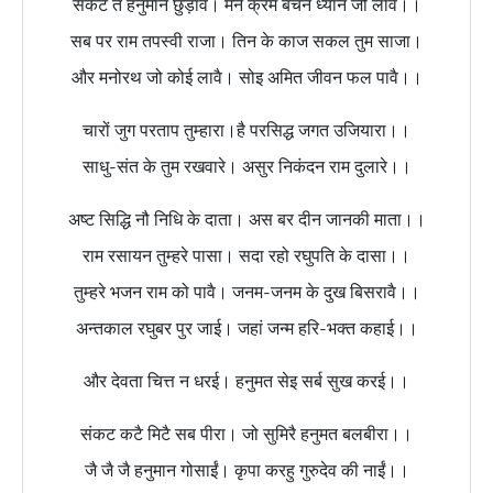
संकट तें हनुमान छुड़ावै। मन क्रम बचन ध्यान जो लावै।।
सब पर राम तपस्वी राजा। तिन के काज सकल तुम साजा।
और मनोरथ जो कोई लावै। सोइ अमित जीवन फल पावै।।
चारों जुग परताप तुम्हारा।है परसिद्ध जगत उजियारा।।
साधु-संत के तुम रखवारे। असुर निकंदन राम दुलारे।।
अष्ट सिद्धि नौ निधि के दाता। अस बर दीन जानकी माता।।
राम रसायन तुम्हरे पासा। सदा रहो रघुपति के दासा।।
तुम्हरे भजन राम को पावै। जनम-जनम के दुख बिसरावै।।
अन्तकाल रघुबर पुर जाई। जहां जन्म हरि-भक्त कहाई।।
और देवता चित्त न धरई। हनुमत सेइ सर्ब सुख करई।।
संकट कटै मिटै सब पीरा। जो सुमिरै हनुमत बलबीरा।।
जै जै जै हनुमान गोसाईं। कृपा करहु गुरुदेव की नाईं।।