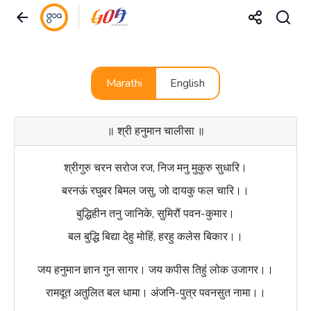
Marathi
English
॥ श्री हनुमान चालीसा ॥
श्रीगुरु चरन सरोज रज, निज मनु मुकुरु सुधारि।
बरनऊं रघुबर बिमल जसु, जो दायकु फल चारि।।
बुद्धिहीन तनु जानिके, सुमिरौं पवन-कुमार।
बल बुद्धि बिद्या देहु मोहिं, हरहु कलेस बिकार।।
जय हनुमान ज्ञान गुन सागर। जय कपीस तिहुं लोक उजागर।।
रामदूत अतुलित बल धामा। अंजनि-पुत्र पवनसुत नामा।।