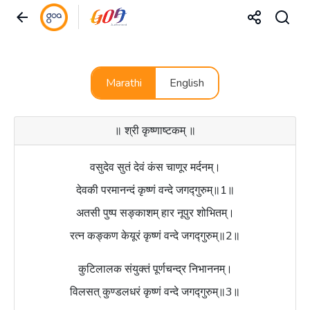
Marathi
English
॥ श्री कृष्णाष्टकम् ॥
वसुदेव सुतं देवं कंस चाणूर मर्दनम्।
देवकी परमानन्दं कृष्णं वन्दे जगद्गुरुम्॥1॥
अतसी पुष्प सङ्काशम् हार नूपुर शोभितम्।
रत्न कङ्कण केयूरं कृष्णं वन्दे जगद्गुरुम्॥2॥
कुटिलालक संयुक्तं पूर्णचन्द्र निभाननम्।
विलसत् कुण्डलधरं कृष्णं वन्दे जगद्गुरुम्॥3॥