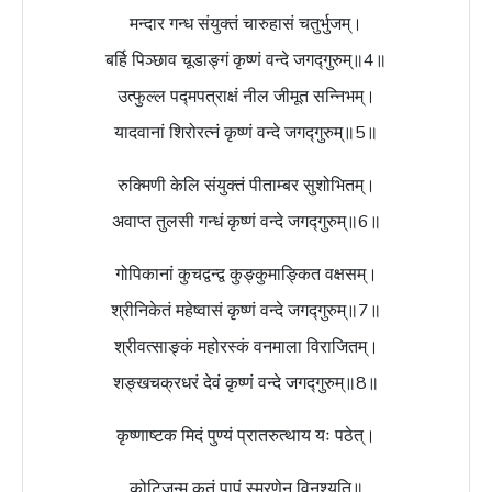
मन्दार गन्ध संयुक्तं चारुहासं चतुर्भुजम्।
बर्हि पिञ्छाव चूडाङ्गं कृष्णं वन्दे जगद्गुरुम्॥4॥
उत्फुल्ल पद्मपत्राक्षं नील जीमूत सन्निभम्।
यादवानां शिरोरत्नं कृष्णं वन्दे जगद्गुरुम्॥5॥
रुक्मिणी केलि संयुक्तं पीताम्बर सुशोभितम्।
अवाप्त तुलसी गन्धं कृष्णं वन्दे जगद्गुरुम्॥6॥
गोपिकानां कुचद्वन्द्व कुङ्कुमाङ्कित वक्षसम्।
श्रीनिकेतं महेष्वासं कृष्णं वन्दे जगद्गुरुम्॥7॥
श्रीवत्साङ्कं महोरस्कं वनमाला विराजितम्।
शङ्खचक्रधरं देवं कृष्णं वन्दे जगद्गुरुम्॥8॥
कृष्णाष्टक मिदं पुण्यं प्रातरुत्थाय यः पठेत्।
कोटिजन्म कृतं पापं स्मरणेन विनश्यति॥